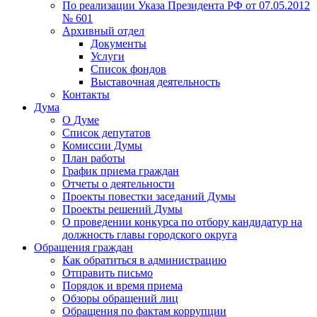
По реализации Указа Президента РФ от 07.05.2012
№ 601
Архивный отдел
Документы
Услуги
Список фондов
Выставочная деятельность
Контакты
Дума
О Думе
Список депутатов
Комиссии Думы
План работы
График приема граждан
Отчеты о деятельности
Проекты повестки заседаний Думы
Проекты решений Думы
О проведении конкурса по отбору кандидатур на
должность главы городского округа
Обращения граждан
Как обратиться в администрацию
Отправить письмо
Порядок и время приема
Обзоры обращений лиц
Обращения по фактам коррупции