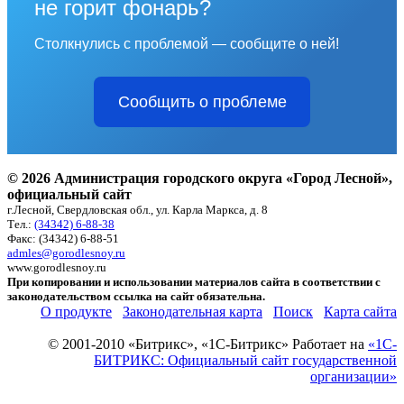
не горит фонарь?
Столкнулись с проблемой — сообщите о ней!
Сообщить о проблеме
© 2026 Администрация городского округа «Город Лесной»,
официальный сайт
г.Лесной, Свердловская обл., ул. Карла Маркса, д. 8
Тел.:
(34342) 6-88-38
Факс: (34342) 6-88-51
admles@gorodlesnoy.ru
www.gorodlesnoy.ru
При копировании и использовании материалов сайта в соответствии с
законодательством ссылка на сайт обязательна.
О продукте
Законодательная карта
Поиск
Карта сайта
© 2001-2010 «Битрикс», «1С-Битрикс» Работает на
«1С-
БИТРИКС: Официальный сайт государственной
организации»