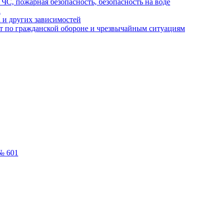
ЧС, пожарная безопасность, безопасность на воде
а
 и других зависимостей
т по гражданской обороне и чрезвычайным ситуациям
№ 601