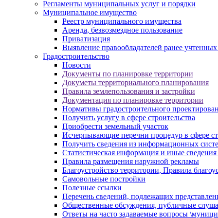
Регламенты муниципальных услуг и порядки
Муниципальное имущество
Реестр муниципального имущества
Аренда, безвозмездное пользование
Приватизация
Выявление правообладателей ранее учтенных
Градостроительство
Новости
Документы по планировке территории
Докуметы территориального планирования
Правила землепользования и застройки
Документация по планировке территории
Нормативы градостроительного проектирова
Получить услугу в сфере строительства
Приобрести земельный участок
Исчерпывающие перечни процедур в сфере ст
Получить сведения из информационных систем
Статистическая информация и иные сведения 
Правила размещения наружной рекламы
Благоустройство территории, Правила благоу
Самовольные постройки
Полезные ссылки
Перечень сведений, подлежащих представлен
Общественные обсуждения, публичные слуш
Ответы на часто задаваемые вопросы \муници