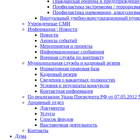
Гражданская оборона и предупреждение 
Профилактика экстремизма / терроризм
Профилактика наркомании, алкоголизма
Виртуальный учебно-консультационный пунк
Учрежденные СМИ
Информация \ Новости
Новости
Анонсы событий
Мероприятия и проекты
Информационные сообщения
Военная служба по контракту
Муниципальная служба и кадровый резерв
Нормативная правовая база
Кадровый резерв
Сведения о вакантных должностях
Условия и результаты конкурсов
Контактная информация
По реализации Указа Президента РФ от 07.05.2012 
Архивный отдел
Документы
Услуги
Список фондов
Выставочная деятельность
Контакты
Дума