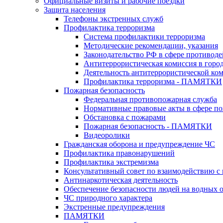
Официальные визиты и рабочие поездки
Защита населения
Телефоны экстренных служб
Профилактика терроризма
Система профилактики терроризма
Методические рекомендации, указания
Законодательство РФ в сфере противоде
Антитеррористическая комиссия в горо
Деятельность антитеррористической ко
Профилактика терроризма - ПАМЯТКИ
Пожарная безопасность
Федеральная противопожарная служба
Нормативные правовые акты в сфере по
Обстановка с пожарами
Пожарная безопасность - ПАМЯТКИ
Видеоролики
Гражданская оборона и предупреждение ЧС
Профилактика правонарушений
Профилактика экстремизма
Консультативный совет по взаимодействию 
Антинаркотическая деятельность
Обеспечение безопасности людей на водных 
ЧС природного характера
Экстренные предупреждения
ПАМЯТКИ