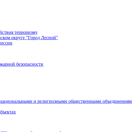
йствия терроризму
дском округе "Город Лесной"
миссии
жарной безопасности
с национальными и религиозными общественными объединения
объектах