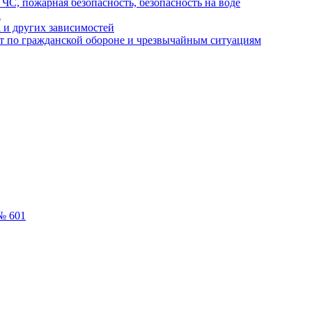
ЧС, пожарная безопасность, безопасность на воде
а
 и других зависимостей
т по гражданской обороне и чрезвычайным ситуациям
№ 601