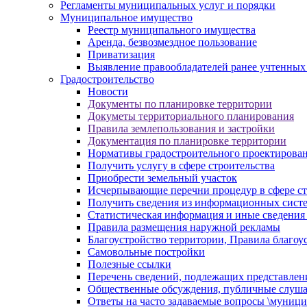
Регламенты муниципальных услуг и порядки
Муниципальное имущество
Реестр муниципального имущества
Аренда, безвозмездное пользование
Приватизация
Выявление правообладателей ранее учтенных
Градостроительство
Новости
Документы по планировке территории
Докуметы территориального планирования
Правила землепользования и застройки
Документация по планировке территории
Нормативы градостроительного проектирова
Получить услугу в сфере строительства
Приобрести земельный участок
Исчерпывающие перечни процедур в сфере ст
Получить сведения из информационных систем
Статистическая информация и иные сведения 
Правила размещения наружной рекламы
Благоустройство территории, Правила благоу
Самовольные постройки
Полезные ссылки
Перечень сведений, подлежащих представлен
Общественные обсуждения, публичные слуш
Ответы на часто задаваемые вопросы \муници