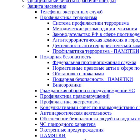
Официальные визиты и рабочие поездки
Защита населения
Телефоны экстренных служб
Профилактика терроризма
Система профилактики терроризма
Методические рекомендации, указания
Законодательство РФ в сфере противоде
Антитеррористическая комиссия в горо
Деятельность антитеррористической ко
Профилактика терроризма - ПАМЯТКИ
Пожарная безопасность
Федеральная противопожарная служба
Нормативные правовые акты в сфере по
Обстановка с пожарами
Пожарная безопасность - ПАМЯТКИ
Видеоролики
Гражданская оборона и предупреждение ЧС
Профилактика правонарушений
Профилактика экстремизма
Консультативный совет по взаимодействию 
Антинаркотическая деятельность
Обеспечение безопасности людей на водных 
ЧС природного характера
Экстренные предупреждения
ПАМЯТКИ