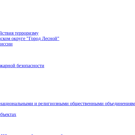
йствия терроризму
дском округе "Город Лесной"
миссии
жарной безопасности
с национальными и религиозными общественными объединения
объектах