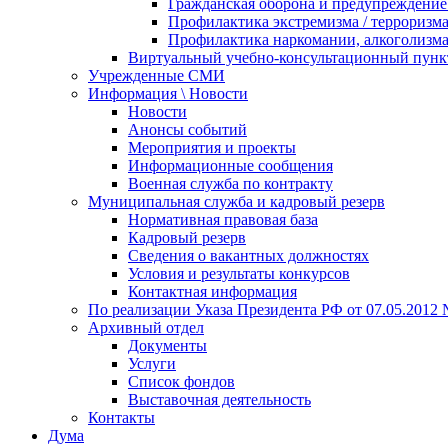
Гражданская оборона и предупреждение 
Профилактика экстремизма / терроризм
Профилактика наркомании, алкоголизма
Виртуальный учебно-консультационный пунк
Учрежденные СМИ
Информация \ Новости
Новости
Анонсы событий
Мероприятия и проекты
Информационные сообщения
Военная служба по контракту
Муниципальная служба и кадровый резерв
Нормативная правовая база
Кадровый резерв
Сведения о вакантных должностях
Условия и результаты конкурсов
Контактная информация
По реализации Указа Президента РФ от 07.05.2012 
Архивный отдел
Документы
Услуги
Список фондов
Выставочная деятельность
Контакты
Дума