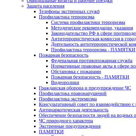
Официальные визиты и рабочие поездки
Защита населения
Телефоны экстренных служб
Профилактика терроризма
Система профилактики терроризма
Методические рекомендации, указания
Законодательство РФ в сфере противоде
Антитеррористическая комиссия в горо
Деятельность антитеррористической ко
Профилактика терроризма - ПАМЯТКИ
Пожарная безопасность
Федеральная противопожарная служба
Нормативные правовые акты в сфере по
Обстановка с пожарами
Пожарная безопасность - ПАМЯТКИ
Видеоролики
Гражданская оборона и предупреждение ЧС
Профилактика правонарушений
Профилактика экстремизма
Консультативный совет по взаимодействию 
Антинаркотическая деятельность
Обеспечение безопасности людей на водных 
ЧС природного характера
Экстренные предупреждения
ПАМЯТКИ