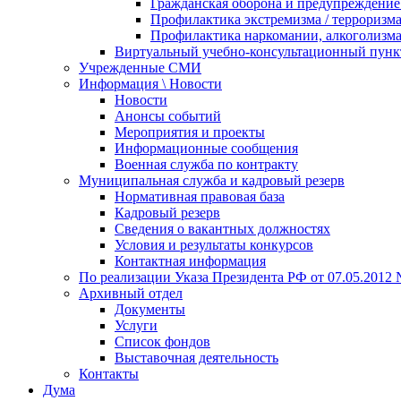
Гражданская оборона и предупреждение 
Профилактика экстремизма / терроризм
Профилактика наркомании, алкоголизма
Виртуальный учебно-консультационный пунк
Учрежденные СМИ
Информация \ Новости
Новости
Анонсы событий
Мероприятия и проекты
Информационные сообщения
Военная служба по контракту
Муниципальная служба и кадровый резерв
Нормативная правовая база
Кадровый резерв
Сведения о вакантных должностях
Условия и результаты конкурсов
Контактная информация
По реализации Указа Президента РФ от 07.05.2012 
Архивный отдел
Документы
Услуги
Список фондов
Выставочная деятельность
Контакты
Дума