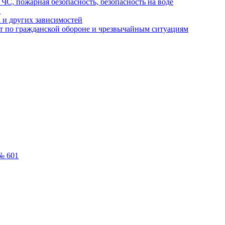
ЧС, пожарная безопасность, безопасность на воде
а
 и других зависимостей
т по гражданской обороне и чрезвычайным ситуациям
№ 601