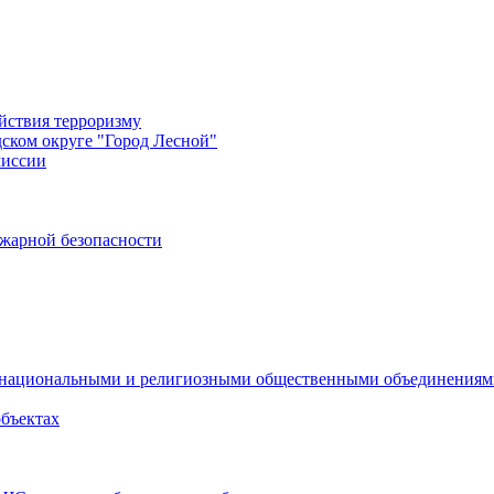
йствия терроризму
дском округе "Город Лесной"
миссии
жарной безопасности
с национальными и религиозными общественными объединения
объектах