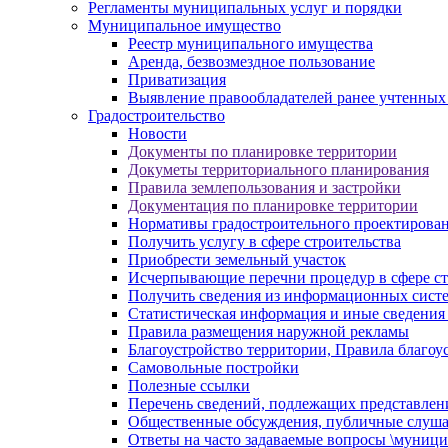
Регламенты муниципальных услуг и порядки
Муниципальное имущество
Реестр муниципального имущества
Аренда, безвозмездное пользование
Приватизация
Выявление правообладателей ранее учтенных
Градостроительство
Новости
Документы по планировке территории
Докуметы территориального планирования
Правила землепользования и застройки
Документация по планировке территории
Нормативы градостроительного проектирова
Получить услугу в сфере строительства
Приобрести земельный участок
Исчерпывающие перечни процедур в сфере ст
Получить сведения из информационных систем
Статистическая информация и иные сведения 
Правила размещения наружной рекламы
Благоустройство территории, Правила благоу
Самовольные постройки
Полезные ссылки
Перечень сведений, подлежащих представлен
Общественные обсуждения, публичные слуш
Ответы на часто задаваемые вопросы \муници