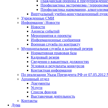
Гражданская оборона и предупреждение 
Профилактика экстремизма / терроризм
Профилактика наркомании, алкоголизма
Виртуальный учебно-консультационный пунк
Учрежденные СМИ
Информация \ Новости
Новости
Анонсы событий
Мероприятия и проекты
Информационные сообщения
Военная служба по контракту
Муниципальная служба и кадровый резерв
Нормативная правовая база
Кадровый резерв
Сведения о вакантных должностях
Условия и результаты конкурсов
Контактная информация
По реализации Указа Президента РФ от 07.05.2012 
Архивный отдел
Документы
Услуги
Список фондов
Выставочная деятельность
Контакты
Дума