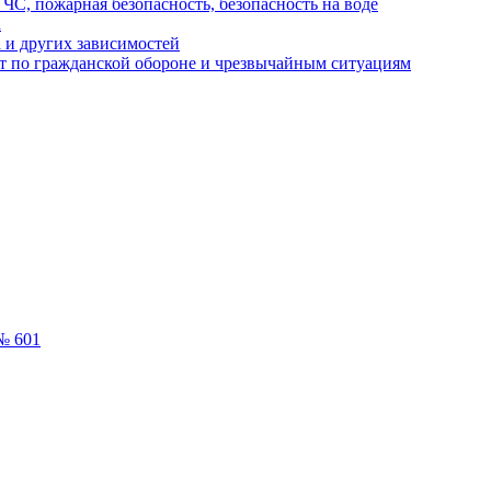
ЧС, пожарная безопасность, безопасность на воде
а
 и других зависимостей
т по гражданской обороне и чрезвычайным ситуациям
№ 601