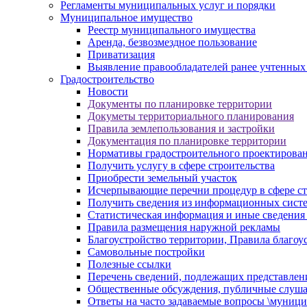
Регламенты муниципальных услуг и порядки
Муниципальное имущество
Реестр муниципального имущества
Аренда, безвозмездное пользование
Приватизация
Выявление правообладателей ранее учтенных
Градостроительство
Новости
Документы по планировке территории
Докуметы территориального планирования
Правила землепользования и застройки
Документация по планировке территории
Нормативы градостроительного проектирова
Получить услугу в сфере строительства
Приобрести земельный участок
Исчерпывающие перечни процедур в сфере ст
Получить сведения из информационных систем
Статистическая информация и иные сведения 
Правила размещения наружной рекламы
Благоустройство территории, Правила благоу
Самовольные постройки
Полезные ссылки
Перечень сведений, подлежащих представлен
Общественные обсуждения, публичные слуш
Ответы на часто задаваемые вопросы \муници