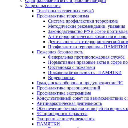
Официальные визиты и рабочие поездки
Защита населения
Телефоны экстренных служб
Профилактика терроризма
Система профилактики терроризма
Методические рекомендации, указания
Законодательство РФ в сфере противоде
Антитеррористическая комиссия в горо
Деятельность антитеррористической ко
Профилактика терроризма - ПАМЯТКИ
Пожарная безопасность
Федеральная противопожарная служба
Нормативные правовые акты в сфере по
Обстановка с пожарами
Пожарная безопасность - ПАМЯТКИ
Видеоролики
Гражданская оборона и предупреждение ЧС
Профилактика правонарушений
Профилактика экстремизма
Консультативный совет по взаимодействию 
Антинаркотическая деятельность
Обеспечение безопасности людей на водных 
ЧС природного характера
Экстренные предупреждения
ПАМЯТКИ