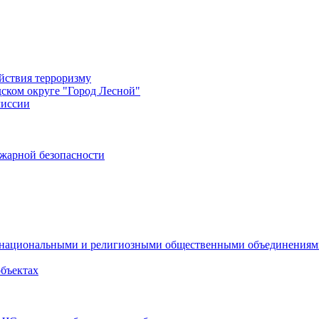
йствия терроризму
дском округе "Город Лесной"
миссии
жарной безопасности
с национальными и религиозными общественными объединения
объектах