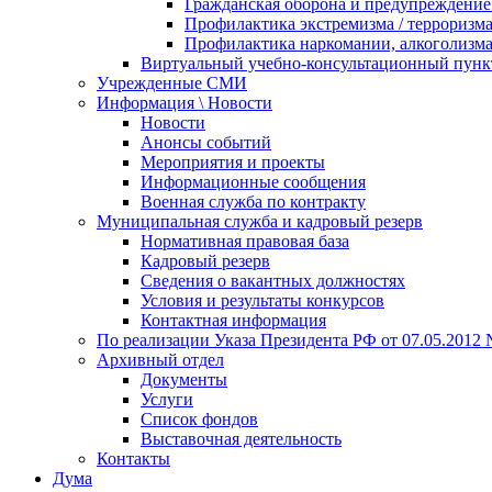
Гражданская оборона и предупреждение 
Профилактика экстремизма / терроризм
Профилактика наркомании, алкоголизма
Виртуальный учебно-консультационный пунк
Учрежденные СМИ
Информация \ Новости
Новости
Анонсы событий
Мероприятия и проекты
Информационные сообщения
Военная служба по контракту
Муниципальная служба и кадровый резерв
Нормативная правовая база
Кадровый резерв
Сведения о вакантных должностях
Условия и результаты конкурсов
Контактная информация
По реализации Указа Президента РФ от 07.05.2012 
Архивный отдел
Документы
Услуги
Список фондов
Выставочная деятельность
Контакты
Дума