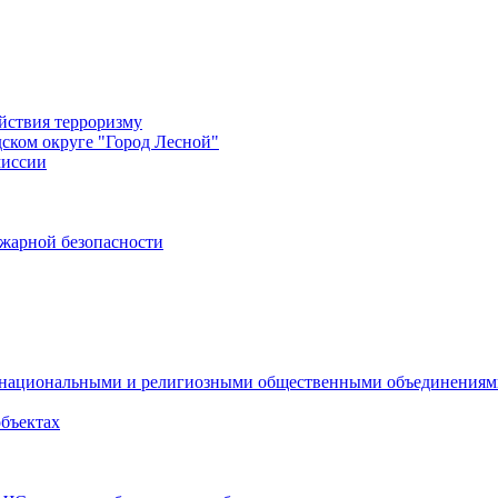
йствия терроризму
дском округе "Город Лесной"
миссии
жарной безопасности
с национальными и религиозными общественными объединения
объектах