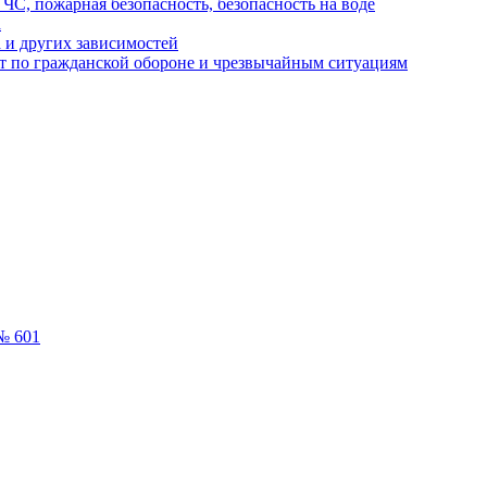
ЧС, пожарная безопасность, безопасность на воде
а
 и других зависимостей
т по гражданской обороне и чрезвычайным ситуациям
№ 601