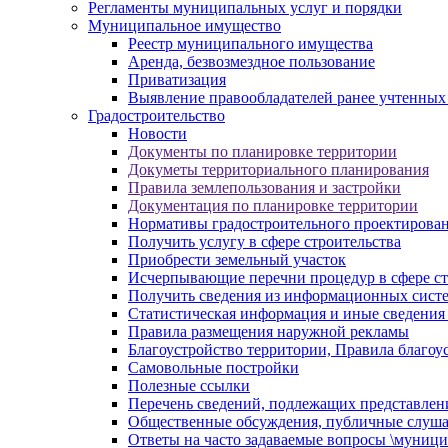
Регламенты муниципальных услуг и порядки
Муниципальное имущество
Реестр муниципального имущества
Аренда, безвозмездное пользование
Приватизация
Выявление правообладателей ранее учтенных
Градостроительство
Новости
Документы по планировке территории
Докуметы территориального планирования
Правила землепользования и застройки
Документация по планировке территории
Нормативы градостроительного проектирова
Получить услугу в сфере строительства
Приобрести земельный участок
Исчерпывающие перечни процедур в сфере ст
Получить сведения из информационных систем
Статистическая информация и иные сведения 
Правила размещения наружной рекламы
Благоустройство территории, Правила благоу
Самовольные постройки
Полезные ссылки
Перечень сведений, подлежащих представлен
Общественные обсуждения, публичные слуш
Ответы на часто задаваемые вопросы \муници