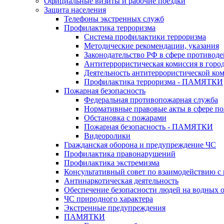
Официальные визиты и рабочие поездки
Защита населения
Телефоны экстренных служб
Профилактика терроризма
Система профилактики терроризма
Методические рекомендации, указания
Законодательство РФ в сфере противоде
Антитеррористическая комиссия в горо
Деятельность антитеррористической ко
Профилактика терроризма - ПАМЯТКИ
Пожарная безопасность
Федеральная противопожарная служба
Нормативные правовые акты в сфере по
Обстановка с пожарами
Пожарная безопасность - ПАМЯТКИ
Видеоролики
Гражданская оборона и предупреждение ЧС
Профилактика правонарушений
Профилактика экстремизма
Консультативный совет по взаимодействию 
Антинаркотическая деятельность
Обеспечение безопасности людей на водных 
ЧС природного характера
Экстренные предупреждения
ПАМЯТКИ