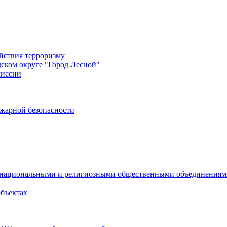
йствия терроризму
дском округе "Город Лесной"
миссии
жарной безопасности
с национальными и религиозными общественными объединения
объектах