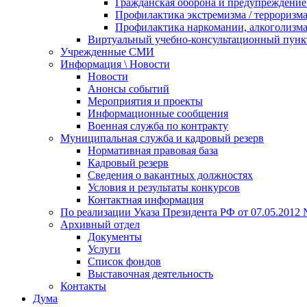
Гражданская оборона и предупреждение 
Профилактика экстремизма / терроризм
Профилактика наркомании, алкоголизма
Виртуальный учебно-консультационный пунк
Учрежденные СМИ
Информация \ Новости
Новости
Анонсы событий
Мероприятия и проекты
Информационные сообщения
Военная служба по контракту
Муниципальная служба и кадровый резерв
Нормативная правовая база
Кадровый резерв
Сведения о вакантных должностях
Условия и результаты конкурсов
Контактная информация
По реализации Указа Президента РФ от 07.05.2012 
Архивный отдел
Документы
Услуги
Список фондов
Выставочная деятельность
Контакты
Дума