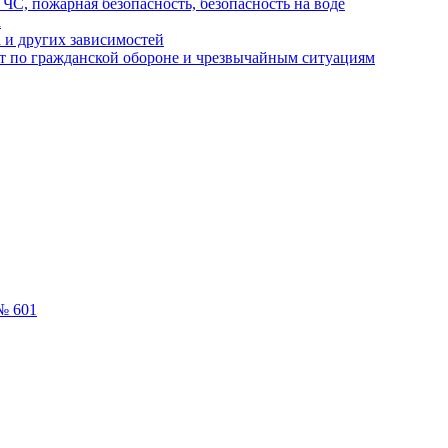
ЧС, пожарная безопасность, безопасность на воде
а
 и других зависимостей
т по гражданской обороне и чрезвычайным ситуациям
№ 601