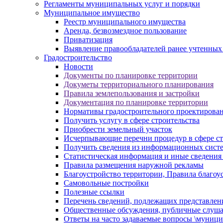
Регламенты муниципальных услуг и порядки
Муниципальное имущество
Реестр муниципального имущества
Аренда, безвозмездное пользование
Приватизация
Выявление правообладателей ранее учтенных
Градостроительство
Новости
Документы по планировке территории
Докуметы территориального планирования
Правила землепользования и застройки
Документация по планировке территории
Нормативы градостроительного проектирова
Получить услугу в сфере строительства
Приобрести земельный участок
Исчерпывающие перечни процедур в сфере ст
Получить сведения из информационных систем
Статистическая информация и иные сведения 
Правила размещения наружной рекламы
Благоустройство территории, Правила благоу
Самовольные постройки
Полезные ссылки
Перечень сведений, подлежащих представлен
Общественные обсуждения, публичные слуш
Ответы на часто задаваемые вопросы \муници