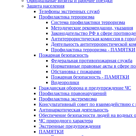
Официальные визиты и рабочие поездки
Защита населения
Телефоны экстренных служб
Профилактика терроризма
Система профилактики терроризма
Методические рекомендации, указания
Законодательство РФ в сфере противоде
Антитеррористическая комиссия в горо
Деятельность антитеррористической ко
Профилактика терроризма - ПАМЯТКИ
Пожарная безопасность
Федеральная противопожарная служба
Нормативные правовые акты в сфере по
Обстановка с пожарами
Пожарная безопасность - ПАМЯТКИ
Видеоролики
Гражданская оборона и предупреждение ЧС
Профилактика правонарушений
Профилактика экстремизма
Консультативный совет по взаимодействию 
Антинаркотическая деятельность
Обеспечение безопасности людей на водных 
ЧС природного характера
Экстренные предупреждения
ПАМЯТКИ