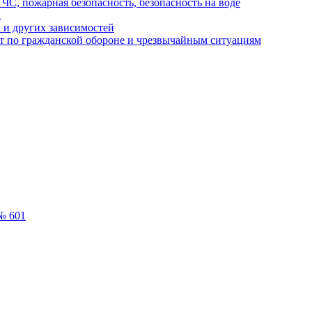
ЧС, пожарная безопасность, безопасность на воде
а
 и других зависимостей
т по гражданской обороне и чрезвычайным ситуациям
№ 601