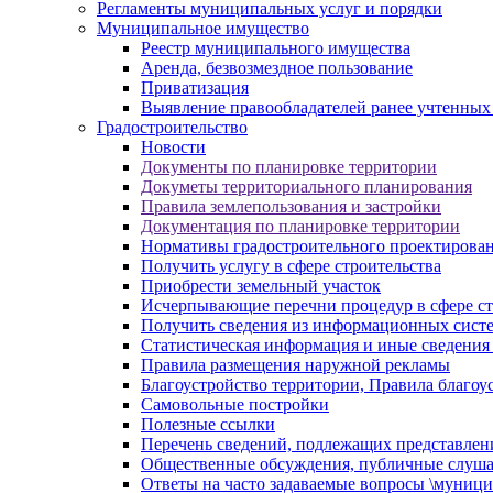
Регламенты муниципальных услуг и порядки
Муниципальное имущество
Реестр муниципального имущества
Аренда, безвозмездное пользование
Приватизация
Выявление правообладателей ранее учтенных
Градостроительство
Новости
Документы по планировке территории
Докуметы территориального планирования
Правила землепользования и застройки
Документация по планировке территории
Нормативы градостроительного проектирова
Получить услугу в сфере строительства
Приобрести земельный участок
Исчерпывающие перечни процедур в сфере ст
Получить сведения из информационных систем
Статистическая информация и иные сведения 
Правила размещения наружной рекламы
Благоустройство территории, Правила благоу
Самовольные постройки
Полезные ссылки
Перечень сведений, подлежащих представлен
Общественные обсуждения, публичные слуш
Ответы на часто задаваемые вопросы \муници