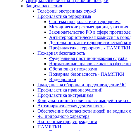
Официальные визиты и рабочие поездки
Защита населения
Телефоны экстренных служб
Профилактика терроризма
Система профилактики терроризма
Методические рекомендации, указания
Законодательство РФ в сфере противоде
Антитеррористическая комиссия в горо
Деятельность антитеррористической ко
Профилактика терроризма - ПАМЯТКИ
Пожарная безопасность
Федеральная противопожарная служба
Нормативные правовые акты в сфере по
Обстановка с пожарами
Пожарная безопасность - ПАМЯТКИ
Видеоролики
Гражданская оборона и предупреждение ЧС
Профилактика правонарушений
Профилактика экстремизма
Консультативный совет по взаимодействию 
Антинаркотическая деятельность
Обеспечение безопасности людей на водных 
ЧС природного характера
Экстренные предупреждения
ПАМЯТКИ