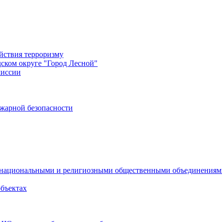
йствия терроризму
дском округе "Город Лесной"
миссии
жарной безопасности
с национальными и религиозными общественными объединения
объектах