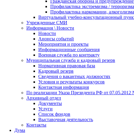
Гражданская оборона и предупреждение 
Профилактика экстремизма / терроризм
Профилактика наркомании, алкоголизма
Виртуальный учебно-консультационный пунк
Учрежденные СМИ
Информация \ Новости
Новости
Анонсы событий
Мероприятия и проекты
Информационные сообщения
Военная служба по контракту
Муниципальная служба и кадровый резерв
Нормативная правовая база
Кадровый резерв
Сведения о вакантных должностях
Условия и результаты конкурсов
Контактная информация
По реализации Указа Президента РФ от 07.05.2012 
Архивный отдел
Документы
Услуги
Список фондов
Выставочная деятельность
Контакты
Дума