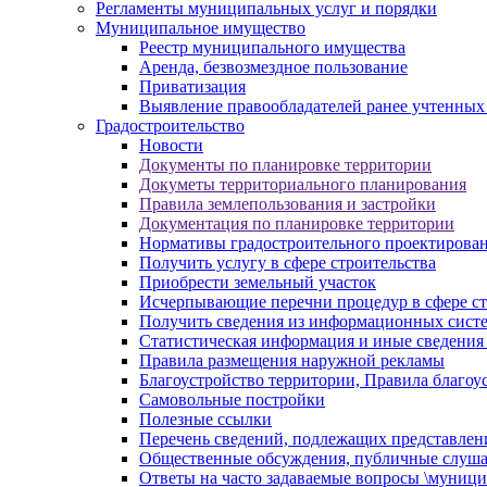
Регламенты муниципальных услуг и порядки
Муниципальное имущество
Реестр муниципального имущества
Аренда, безвозмездное пользование
Приватизация
Выявление правообладателей ранее учтенных
Градостроительство
Новости
Документы по планировке территории
Докуметы территориального планирования
Правила землепользования и застройки
Документация по планировке территории
Нормативы градостроительного проектирова
Получить услугу в сфере строительства
Приобрести земельный участок
Исчерпывающие перечни процедур в сфере ст
Получить сведения из информационных систем
Статистическая информация и иные сведения 
Правила размещения наружной рекламы
Благоустройство территории, Правила благоу
Самовольные постройки
Полезные ссылки
Перечень сведений, подлежащих представлен
Общественные обсуждения, публичные слуш
Ответы на часто задаваемые вопросы \муници