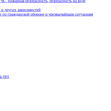
ЧС, пожарная безопасность, безопасность на воде
а
 и других зависимостей
т по гражданской обороне и чрезвычайным ситуациям
№ 601