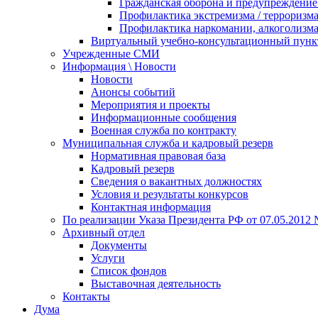
Гражданская оборона и предупреждение 
Профилактика экстремизма / терроризм
Профилактика наркомании, алкоголизма
Виртуальный учебно-консультационный пунк
Учрежденные СМИ
Информация \ Новости
Новости
Анонсы событий
Мероприятия и проекты
Информационные сообщения
Военная служба по контракту
Муниципальная служба и кадровый резерв
Нормативная правовая база
Кадровый резерв
Сведения о вакантных должностях
Условия и результаты конкурсов
Контактная информация
По реализации Указа Президента РФ от 07.05.2012 
Архивный отдел
Документы
Услуги
Список фондов
Выставочная деятельность
Контакты
Дума