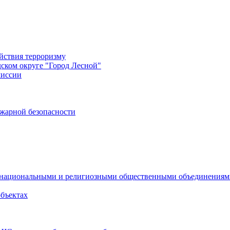
йствия терроризму
дском округе "Город Лесной"
миссии
жарной безопасности
с национальными и религиозными общественными объединения
объектах