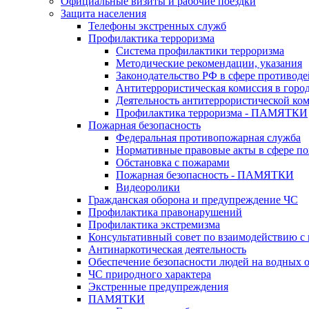
Официальные визиты и рабочие поездки
Защита населения
Телефоны экстренных служб
Профилактика терроризма
Система профилактики терроризма
Методические рекомендации, указания
Законодательство РФ в сфере противоде
Антитеррористическая комиссия в горо
Деятельность антитеррористической ко
Профилактика терроризма - ПАМЯТКИ
Пожарная безопасность
Федеральная противопожарная служба
Нормативные правовые акты в сфере по
Обстановка с пожарами
Пожарная безопасность - ПАМЯТКИ
Видеоролики
Гражданская оборона и предупреждение ЧС
Профилактика правонарушений
Профилактика экстремизма
Консультативный совет по взаимодействию 
Антинаркотическая деятельность
Обеспечение безопасности людей на водных 
ЧС природного характера
Экстренные предупреждения
ПАМЯТКИ