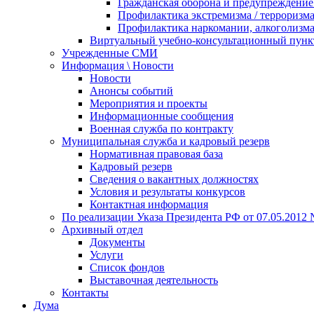
Гражданская оборона и предупреждение 
Профилактика экстремизма / терроризм
Профилактика наркомании, алкоголизма
Виртуальный учебно-консультационный пунк
Учрежденные СМИ
Информация \ Новости
Новости
Анонсы событий
Мероприятия и проекты
Информационные сообщения
Военная служба по контракту
Муниципальная служба и кадровый резерв
Нормативная правовая база
Кадровый резерв
Сведения о вакантных должностях
Условия и результаты конкурсов
Контактная информация
По реализации Указа Президента РФ от 07.05.2012 
Архивный отдел
Документы
Услуги
Список фондов
Выставочная деятельность
Контакты
Дума