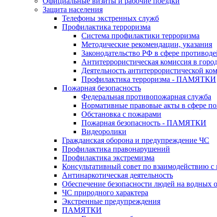
Официальные визиты и рабочие поездки
Защита населения
Телефоны экстренных служб
Профилактика терроризма
Система профилактики терроризма
Методические рекомендации, указания
Законодательство РФ в сфере противоде
Антитеррористическая комиссия в горо
Деятельность антитеррористической ко
Профилактика терроризма - ПАМЯТКИ
Пожарная безопасность
Федеральная противопожарная служба
Нормативные правовые акты в сфере по
Обстановка с пожарами
Пожарная безопасность - ПАМЯТКИ
Видеоролики
Гражданская оборона и предупреждение ЧС
Профилактика правонарушений
Профилактика экстремизма
Консультативный совет по взаимодействию 
Антинаркотическая деятельность
Обеспечение безопасности людей на водных 
ЧС природного характера
Экстренные предупреждения
ПАМЯТКИ