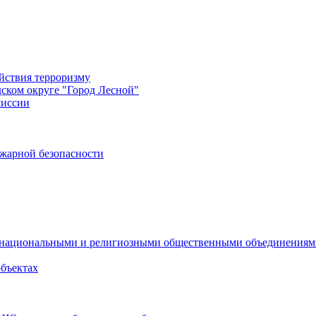
йствия терроризму
дском округе "Город Лесной"
миссии
жарной безопасности
с национальными и религиозными общественными объединения
объектах