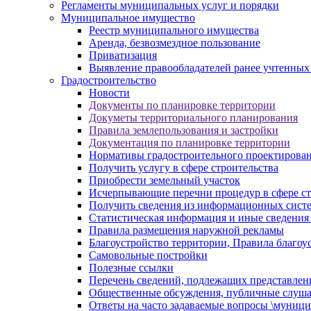
Регламенты муниципальных услуг и порядки
Муниципальное имущество
Реестр муниципального имущества
Аренда, безвозмездное пользование
Приватизация
Выявление правообладателей ранее учтенных
Градостроительство
Новости
Документы по планировке территории
Докуметы территориального планирования
Правила землепользования и застройки
Документация по планировке территории
Нормативы градостроительного проектирова
Получить услугу в сфере строительства
Приобрести земельный участок
Исчерпывающие перечни процедур в сфере ст
Получить сведения из информационных систем
Статистическая информация и иные сведения 
Правила размещения наружной рекламы
Благоустройство территории, Правила благоу
Самовольные постройки
Полезные ссылки
Перечень сведений, подлежащих представлен
Общественные обсуждения, публичные слуш
Ответы на часто задаваемые вопросы \муници