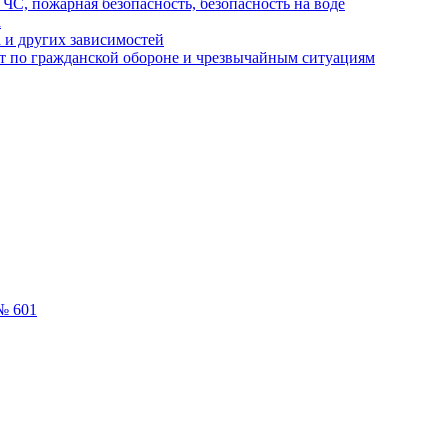
ЧС, пожарная безопасность, безопасность на воде
а
 и других зависимостей
т по гражданской обороне и чрезвычайным ситуациям
№ 601